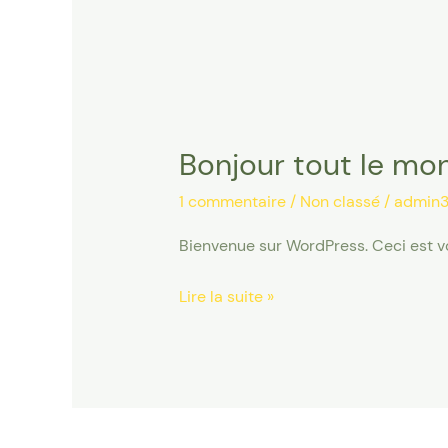
Bonjour tout le mo
Bonjour
tout
1 commentaire
/
Non classé
/
admin3
le
monde !
Bienvenue sur WordPress. Ceci est vo
Lire la suite »